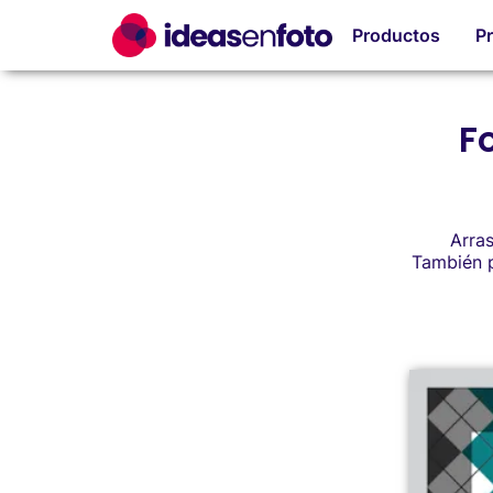
Productos
P
F
Arras
También p